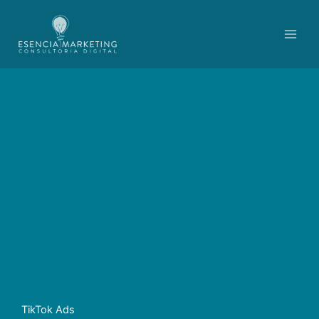
Ir
contenido
al
contenido
TikTok Ads