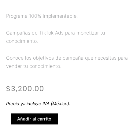
Programa 100% implementable.
Campañas de TikTok Ads para monetizar tu
conocimiento.
Conoce los objetivos de campaña que necesitas para
vender tu conocimiento.
$
3,200.00
Precio ya incluye IVA (México).
TikTok
Añadir al carrito
Ads
cantidad