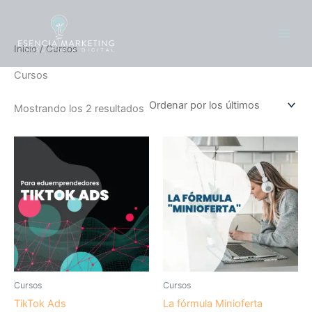
Ordenado
Ir
contenido
por
los
al
últimos
contenido
Inicio
/ Cursos
Cursos
Mostrando los 2 resultados
Cursos
Cursos
TikTok Ads
La fórmula Minioferta