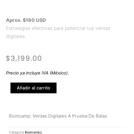
Aprox. $160 USD
Estrategias efectivas para potenciar tus ventas
digitales.
$
3,199.00
Precio ya incluye IVA (México).
Bootcamp:
Añadir al carrito
Ventas
digitales
a
prueba
Bootcamp: Ventas Digitales A Prueba De Balas
de
balas
Categoría
Bootcamps