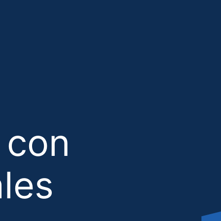
 con
ales