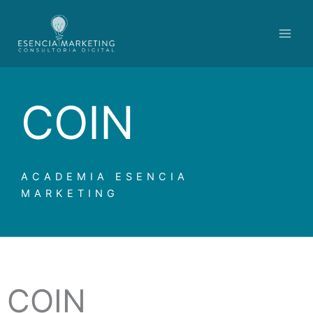
Ir
contenido
al
contenido
COIN
ACADEMIA ESENCIA
MARKETING
COIN