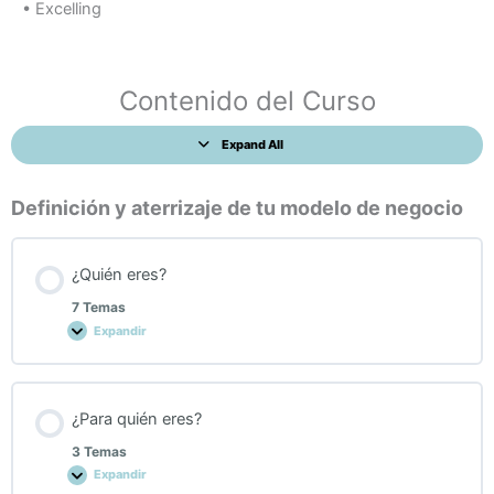
• Excelling
¿Quién
¿Para
Modelo
Lecciones
eres?
quién
de
eres?
negocio
Contenido del Curso
exponencial
Expand All
Definición y aterrizaje de tu modelo de negocio
¿Quién eres?
7 Temas
Expandir
¿Para quién eres?
3 Temas
Expandir