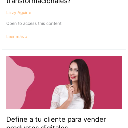
transformacionales?
Lizzy Aguirre
Open to access this content
Leer más »
Define
a
tu
cliente
para
vender
productos
digitales
Define a tu cliente para vender
productos digitales