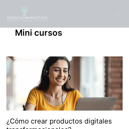
Ir
contenido
al
contenido
Mini cursos
¿Cómo
crear
productos
digitales
transformacionales?
¿Cómo crear productos digitales