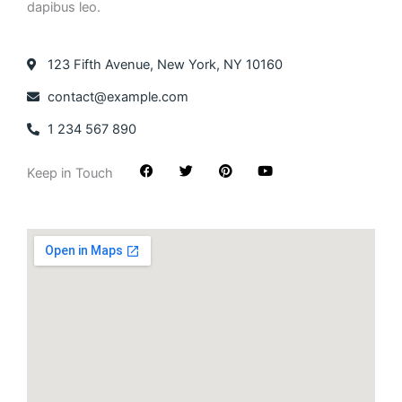
dapibus leo.
123 Fifth Avenue, New York, NY 10160
contact@example.com
1 234 567 890
F
T
P
Y
Keep in Touch
a
w
i
o
c
i
n
u
e
t
t
t
b
t
e
u
o
e
r
b
o
r
e
e
k
s
t